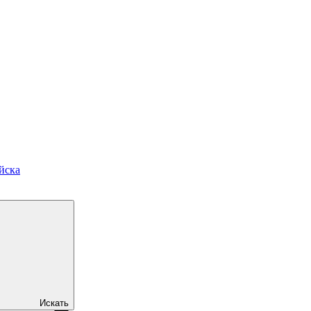
йска
Искать