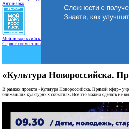
Антинарко
Сложности с получ
Знаете, как улучши
Мой-новороссийск.рф
Сервис совместного управления городом
«Культура Новороссийска. Пр
В рамках проекта «Культура Новороссийска. Прямой эфир» учр
ближайших культурных событиях. Все это можно сделать не вы