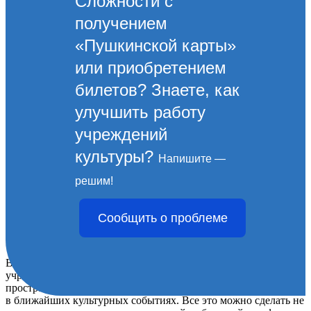
Сложности с
получением
«Пушкинской карты»
или приобретением
билетов? Знаете, как
улучшить работу
учреждений
культуры?
Напишите —
«Культура Новороссийска.
решим!
Прямой эфир». Афиша
Сообщить о проблеме
мероприятий на 25 июня.
В рамках проекта «Культура Новороссийска. Прямой эфир»
учреждения культуры проводят мероприятия в виртуальном
пространстве. Приглашаем жителей удаленно принять участие
в ближайших культурных событиях. Все это можно сделать не