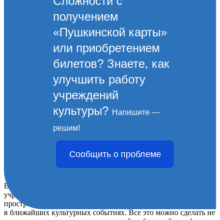
Сложности с
получением
«Пушкинской карты»
или приобретением
билетов? Знаете, как
улучшить работу
учреждений
культуры?
Напишите —
«Культура Новороссийска.
решим!
Прямой эфир». Афиша
Сообщить о проблеме
мероприятий на 22 октября.
В рамках проекта «Культура Новороссийска. Прямой эфир»
учреждения культуры проводят мероприятия в виртуальном
пространстве. Приглашаем жителей удаленно принять участие
в ближайших культурных событиях. Все это можно сделать не