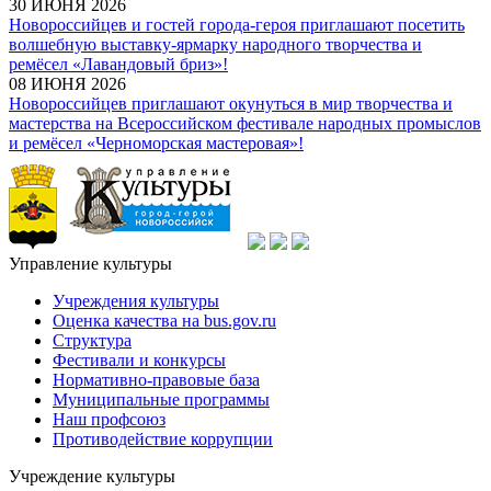
30 ИЮНЯ 2026
Новороссийцев и гостей города-героя приглашают посетить
волшебную выставку-ярмарку народного творчества и
ремёсел «Лавандовый бриз»!
08 ИЮНЯ 2026
Новороссийцев приглашают окунуться в мир творчества и
мастерства на Всероссийском фестивале народных промыслов
и ремёсел «Черноморская мастеровая»!
Управление культуры
Учреждения культуры
Оценка качества на bus.gov.ru
Структура
Фестивали и конкурсы
Нормативно-правовые база
Муниципальные программы
Наш профсоюз
Противодействие коррупции
Учреждение культуры