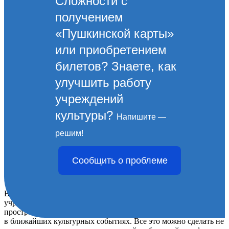
Сложности с
получением
«Пушкинской карты»
или приобретением
билетов? Знаете, как
улучшить работу
учреждений
культуры?
Напишите —
«Культура Новороссийска.
решим!
Прямой эфир». Афиша
Сообщить о проблеме
мероприятий на 20 октября.
В рамках проекта «Культура Новороссийска. Прямой эфир»
учреждения культуры проводят мероприятия в виртуальном
пространстве. Приглашаем жителей удаленно принять участие
в ближайших культурных событиях. Все это можно сделать не