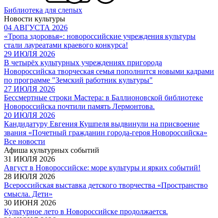
Библиотека для слепых
Новости культуры
04 АВГУСТА 2026
«Тропа здоровья»: новороссийские учреждения культуры
стали лауреатами краевого конкурса!
29 ИЮЛЯ 2026
В четырёх культурных учреждениях пригорода
Новороссийска творческая семья пополнится новыми кадрами
по программе "Земский работник культуры"
27 ИЮЛЯ 2026
Бессмертные строки Мастера: в Баллионовской библиотеке
Новороссийска почтили память Лермонтова.
20 ИЮЛЯ 2026
Кандидатуру Евгения Кушпеля выдвинули на присвоение
звания «Почетный гражданин города-героя Новороссийска»
Все новости
Афиша культурных событий
31 ИЮЛЯ 2026
Август в Новороссийске: море культуры и ярких событий!
28 ИЮЛЯ 2026
Всероссийская выставка детского творчества «Пространство
смысла. Дети»
30 ИЮНЯ 2026
Культурное лето в Новороссийске продолжается.