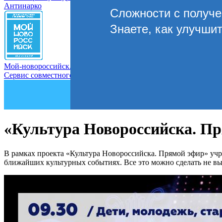
Антинарко
Сложности с получ
Знаете, как улучши
Мой-новороссийск.рф
Сервис совместного управления городом
«Культура Новороссийска. Пр
В рамках проекта «Культура Новороссийска. Прямой эфир» учр
ближайших культурных событиях. Все это можно сделать не вы