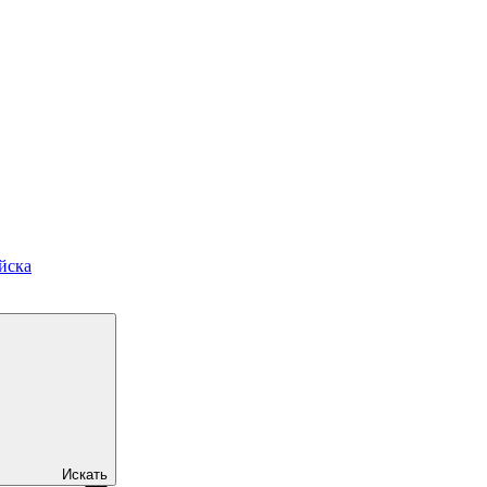
йска
Искать