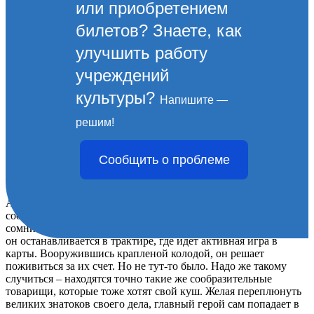
или приобретением
билетов? Знаете, как
улучшить работу
учреждений
культуры?
Напишите —
Комедия по пьесе Н.В. Гоголя
решим!
"Игроки" 15 мая
Сообщить о проблеме
Комедия по пьесе Н.В. Гоголя
Авантюрист и шулер Ихарев обладает необычайным умом и
сообразительностью, что очень помогает ему в его
сомнительных заработках. Как-то приехав в уездный город,
он останавливается в трактире, где идет активная игра в
карты. Вооружившись крапленой колодой, он решает
поживиться за их счет. Но не тут-то было. Надо же такому
случиться – находятся точно такие же сообразительные
товарищи, которые тоже хотят свой куш. Желая переплюнуть
великих знатоков своего дела, главный герой сам попадает в