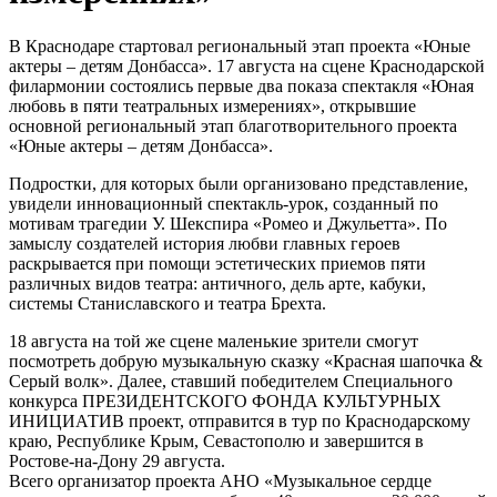
В Краснодаре стартовал региональный этап проекта «Юные
актеры – детям Донбасса». 17 августа на сцене Краснодарской
филармонии состоялись первые два показа спектакля «Юная
любовь в пяти театральных измерениях», открывшие
основной региональный этап благотворительного проекта
«Юные актеры – детям Донбасса».
Подростки, для которых были организовано представление,
увидели инновационный спектакль-урок, созданный по
мотивам трагедии У. Шекспира «Ромео и Джульетта». По
замыслу создателей история любви главных героев
раскрывается при помощи эстетических приемов пяти
различных видов театра: античного, дель арте, кабуки,
системы Станиславского и театра Брехта.
18 августа на той же сцене маленькие зрители смогут
посмотреть добрую музыкальную сказку «Красная шапочка &
Серый волк». Далее, ставший победителем Специального
конкурса ПРЕЗИДЕНТСКОГО ФОНДА КУЛЬТУРНЫХ
ИНИЦИАТИВ проект, отправится в тур по Краснодарскому
краю, Республике Крым, Севастополю и завершится в
Ростове-на-Дону 29 августа.
Всего организатор проекта АНО «Музыкальное сердце