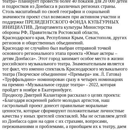
театра» планирует провести более 40 показов для 20 000 детей
и подростков из Донбасса в различных регионах страны.
Столь масштабный по своей географии и социальной
значимости проект стал возможен при активном участии и
поддержке ПРЕЗИДЕНТСКОГО ФОНДА КУЛЬТУРНЫХ
ИНИЦИАТИВ, Департамента культуры Министерства
обороны РФ, Правительств Ростовской области,
Краснодарского края, Республики Крым, Севастополя, других
регионов и общественных объединений.
Краснодар не случайно был выбран отправной точкой
основного регионального этапа проекта «Юные актеры –
детям Донбасса». Этот город занимает особое место в жизни
российского музыкального театра. Знаменательным является
тот факт, что именно спектакль Краснодарского музыкального
театра (Творческое объединение «Премьера» им. Л. Гатова)
«Труффальдино» номинирован сразу в четырех номинациях
на премию «Музыкальное сердце театра» - 2022, которая
пройдет в ноябре в Екатеринбурге.
Продюсер Дмитрий Калантаров рассказал о целях проекта:
«Благодаря искренней работе молодых артистов, наш
гастрольный проект донесет правильные моральные
ценности, которые сформируют положительные личностные
качества у юных зрителей спектаклей. Мы не оставляем детей
из Донбасса один на один с их страхами, вопросами,
переживаниями и проблемами, а приобщаем их к театру, даем