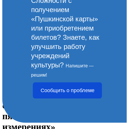
Сложности с
получением
«Пушкинской карты»
или приобретением
билетов? Знаете, как
улучшить работу
учреждений
культуры?
Напишите —
19 августа Морской
решим!
культурный центр
Сообщить о проблеме
приглашает на премьеру
спектакля «Юная любовь в
пяти театральных
измерениях»