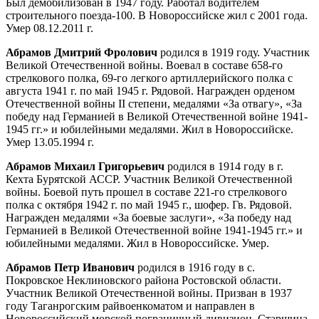
Был демобилизован в 1947 году. Работал водителем
строительного поезда-100. В Новороссийске жил с 2001 года.
Умер 08.12.2011 г.
Абрамов Дмитрий Фролович
родился в 1919 году. Участник
Великой Отечественной войны. Воевал в составе 658-го
стрелкового полка, 69-го легкого артиллерийского полка с
августа 1941 г. по май 1945 г. Рядовой. Награжден орденом
Отечественной войны II степени, медалями «За отвагу», «За
победу над Германией в Великой Отечественной войне 1941-
1945 гг.» и юбилейными медалями. Жил в Новороссийске.
Умер 13.05.1994 г.
Абрамов Михаил Григорьевич
родился в 1914 году в г.
Кехта Бурятской АССР. Участник Великой Отечественной
войны. Боевой путь прошел в составе 221-го стрелкового
полка с октября 1942 г. по май 1945 г., шофер. Гв. Рядовой.
Награжден медалями «За боевые заслуги», «За победу над
Германией в Великой Отечественной войне 1941-1945 гг.» и
юбилейными медалями. Жил в Новороссийске. Умер.
Абрамов Петр Иванович
родился в 1916 году в с.
Покровское Неклиновского района Ростовской области.
Участник Великой Отечественной войны. Призван в 1937
году Таганрогским райвоенкоматом и направлен в
Новороссийский морской пограничный дивизион. Старшина