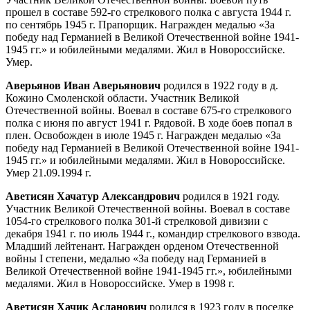
прошел в составе 592-го стрелкового полка с августа 1944 г.
по сентябрь 1945 г. Прапорщик. Награжден медалью «За
победу над Германией в Великой Отечественной войне 1941-
1945 гг.» и юбилейными медалями. Жил в Новороссийске.
Умер.
Аверьянов Иван Аверьянович
родился в 1922 году в д.
Кожино Смоленской области. Участник Великой
Отечественной войны. Воевал в составе 675-го стрелкового
полка с июня по август 1941 г. Рядовой. В ходе боев попал в
плен. Освобожден в июле 1945 г. Награжден медалью «За
победу над Германией в Великой Отечественной войне 1941-
1945 гг.» и юбилейными медалями. Жил в Новороссийске.
Умер 21.09.1994 г.
Аветисян Хачатур Александрович
родился в 1921 году.
Участник Великой Отечественной войны. Воевал в составе
1054-го стрелкового полка 301-й стрелковой дивизии с
декабря 1941 г. по июль 1944 г., командир стрелкового взвода.
Младший лейтенант. Награжден орденом Отечественной
войны I степени, медалью «За победу над Германией в
Великой Отечественной войне 1941-1945 гг.», юбилейными
медалями. Жил в Новороссийске. Умер в 1998 г.
Аветисян Хачик Асланович
родился в 1923 году в поселке