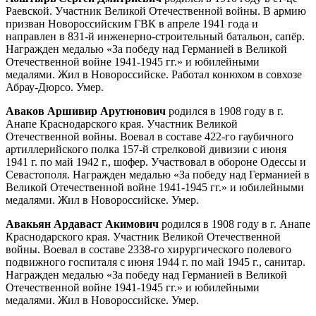
Раевской. Участник Великой Отечественной войны. В армию
призван Новороссийским ГВК в апреле 1941 года и
направлен в 831-й инженерно-строительный батальон, сапёр.
Награжден медалью «За победу над Германией в Великой
Отечественной войне 1941-1945 гг.» и юбилейными
медалями. Жил в Новороссийске. Работал конюхом в совхозе
Абрау-Дюрсо. Умер.
Аваков Аршивир Арутюнович
родился в 1908 году в г.
Анапе Краснодарского края. Участник Великой
Отечественной войны. Воевал в составе 422-го гаубичного
артиллерийского полка 157-й стрелковой дивизии с июня
1941 г. по май 1942 г., шофер. Участвовал в обороне Одессы и
Севастополя. Награжден медалью «За победу над Германией в
Великой Отечественной войне 1941-1945 гг.» и юбилейными
медалями. Жил в Новороссийске. Умер.
Авакьян Ардаваст Акимович
родился в 1908 году в г. Анапе
Краснодарского края. Участник Великой Отечественной
войны. Воевал в составе 2338-го хирургического полевого
подвижного госпиталя с июня 1944 г. по май 1945 г., санитар.
Награжден медалью «За победу над Германией в Великой
Отечественной войне 1941-1945 гг.» и юбилейными
медалями. Жил в Новороссийске. Умер.