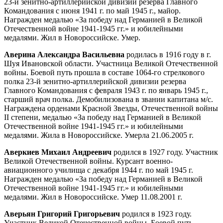
23-й зенитно-артиллерийской дивизии резерва Главного
Командования с июня 1941 г. по май 1945 г., майор.
Награжден медалью «За победу над Германией в Великой
Отечественной войне 1941-1945 гг.» и юбилейными
медалями. Жил в Новороссийске. Умер.
Аверина Александра Васильевна
родилась в 1916 году в г.
Шуя Ивановской области. Участница Великой Отечественной
войны. Боевой путь прошла в составе 1064-го стрелкового
полка 23-й зенитно-артиллерийской дивизии резерва
Главного Командования с февраля 1943 г. по январь 1945 г.,
старший врач полка. Демобилизована в звании капитана м/с.
Награждена орденами Красной Звезды, Отечественной войны
II степени, медалью «За победу над Германией в Великой
Отечественной войне 1941-1945 гг.» и юбилейными
медалями. Жила в Новороссийске. Умерла 21.06.2005 г.
Аверкиев Михаил Андреевич
родился в 1927 году. Участник
Великой Отечественной войны. Курсант военно-
авиационного училища с декабря 1944 г. по май 1945 г.
Награжден медалью «За победу над Германией в Великой
Отечественной войне 1941-1945 гг.» и юбилейными
медалями. Жил в Новороссийске. Умер 11.08.2001 г.
Аверьян Григорий Григорьевич
родился в 1923 году.
Участник Великой Отечественной войны. Боевой путь