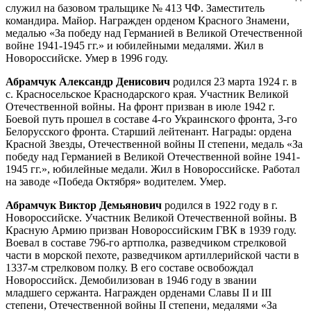
служил на базовом тральщике № 413 ЧФ. Заместитель
командира. Майор. Награжден орденом Красного Знамени,
медалью «За победу над Германией в Великой Отечественной
войне 1941-1945 гг.» и юбилейными медалями. Жил в
Новороссийске. Умер в 1996 году.
Абрамчук Александр Денисович
родился 23 марта 1924 г. в
с. Красносельское Краснодарского края. Участник Великой
Отечественной войны. На фронт призван в июле 1942 г.
Боевой путь прошел в составе 4-го Украинского фронта, 3-го
Белорусского фронта. Старший лейтенант. Награды: ордена
Красной Звезды, Отечественной войны II степени, медаль «За
победу над Германией в Великой Отечественной войне 1941-
1945 гг.», юбилейные медали. Жил в Новороссийске. Работал
на заводе «Победа Октября» водителем. Умер.
Абрамчук Виктор Демьянович
родился в 1922 году в г.
Новороссийске. Участник Великой Отечественной войны. В
Красную Армию призван Новороссийским ГВК в 1939 году.
Воевал в составе 796-го артполка, разведчиком стрелковой
части в морской пехоте, разведчиком артиллерийской части в
1337-м стрелковом полку. В его составе освобождал
Новороссийск. Демобилизован в 1946 году в звании
младшего сержанта. Награжден орденами Славы II и III
степени, Отечественной войны II степени, медалями «За