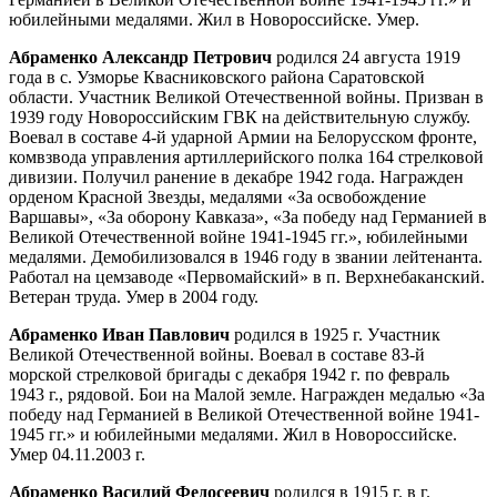
юбилейными медалями. Жил в Новороссийске. Умер.
Абраменко Александр Петрович
родился 24 августа 1919
года в с. Узморье Квасниковского района Саратовской
области. Участник Великой Отечественной войны. Призван в
1939 году Новороссийским ГВК на действительную службу.
Воевал в составе 4-й ударной Армии на Белорусском фронте,
комвзвода управления артиллерийского полка 164 стрелковой
дивизии. Получил ранение в декабре 1942 года. Награжден
орденом Красной Звезды, медалями «За освобождение
Варшавы», «За оборону Кавказа», «За победу над Германией в
Великой Отечественной войне 1941-1945 гг.», юбилейными
медалями. Демобилизовался в 1946 году в звании лейтенанта.
Работал на цемзаводе «Первомайский» в п. Верхнебаканский.
Ветеран труда. Умер в 2004 году.
Абраменко Иван Павлович
родился в 1925 г. Участник
Великой Отечественной войны. Воевал в составе 83-й
морской стрелковой бригады с декабря 1942 г. по февраль
1943 г., рядовой. Бои на Малой земле. Награжден медалью «За
победу над Германией в Великой Отечественной войне 1941-
1945 гг.» и юбилейными медалями. Жил в Новороссийске.
Умер 04.11.2003 г.
Абраменко Василий Федосеевич
родился в 1915 г. в г.