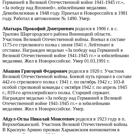
Германией в Великой Отечественной войне 1941-1945 гг.»,
«За победу над Японией», юбилейными медалями.
Демобилизован в 1948 году. Приехал в Новороссийск в 1981
году. Работал в автоколонне № 1490. Умер.
Абатырь Прокофий Дмитриевич
родился в 1906 г. в с.
Тралово Шаргородского района Винницкой области.
Участник Великой Отечественной войны. Воевал в составе
1175-го стрелкового полка с июня 1941 г. Лейтенант в
отставке. Награжден медалью «За победу над Германией в
Великой Отечественной войне 1941-1945 гг.» и юбилейными
медалями. Жил в Новороссийске. Умер 01.03.1991 г.
Абашин Григорий Федорович
родился в 1920 г. Участник
Великой Отечественной войны. Боевой путь прошел в составе
442-го стрелкового полка с 1941 г. по октябрь 1942 г.; 103-й
особой стрелковой команды с октября 1942 г. по апрель 1945
г.; 819-го артиллерийского полка. Старший сержант.
Награжден медалью «За победу над Германией в Великой
Отечественной войне 1941-1945 гг.» и юбилейными
медалями. Жил в Новороссийске. Умер.
Абдул-Оглы Николай Моисеевич
родился в 1923 году в п.
Верхнебаканский. Участник Великой Отечественной войны.
В Красную Армию призван Харьковским военкоматом в