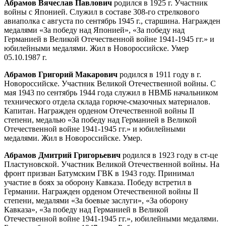
Абрамов Вячеслав Павлович
родился в 1925 г. Участник
войны с Японией. Служил в составе 308-го стрелкового
авиаполка с августа по сентябрь 1945 г., старшина. Награжден
медалями «За победу над Японией», «За победу над
Германией в Великой Отечественной войне 1941-1945 гг.» и
юбилейными медалями. Жил в Новороссийске. Умер
05.10.1987 г.
Абрамов Григорий Макарович
родился в 1911 году в г.
Новороссийске. Участник Великой Отечественной войны. С
мая 1943 по сентябрь 1944 года служил в НВМБ начальником
технического отдела склада горюче-смазочных материалов.
Капитан. Награжден орденом Отечественной войны II
степени, медалью «За победу над Германией в Великой
Отечественной войне 1941-1945 гг.» и юбилейными
медалями. Жил в Новороссийске. Умер.
Абрамов Дмитрий Григорьевич
родился в 1923 году в ст-це
Пластуновской. Участник Великой Отечественной войны. На
фронт призван Батумским ГВК в 1943 году. Принимал
участие в боях за оборону Кавказа. Победу встретил в
Германии. Награжден орденом Отечественной войны II
степени, медалями «За боевые заслуги», «За оборону
Кавказа», «За победу над Германией в Великой
Отечественной войне 1941-1945 гг.», юбилейными медалями.