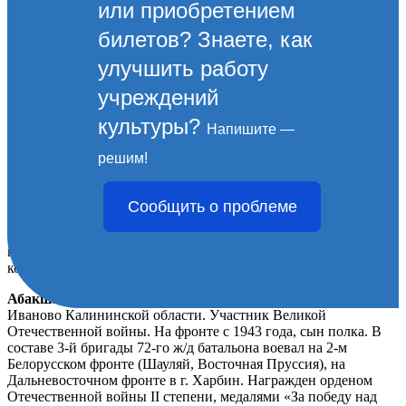
или приобретением
билетов? Знаете, как
улучшить работу
учреждений
культуры?
Напишите —
А
решим!
Абакумов Павел Ильич
родился в 1898 году. Участник
Великой Отечественной войны. Сражался в партизанском
Сообщить о проблеме
отряде «За Родину». Награжден медалью «За победу над
Германией в Великой Отечественной войне 1941-1945 гг.» и
юбилейными медалями. Жил в Новороссийске. Работал
котельщиком на вагоноремонтном заводе. Умер.
Абакшин Евгений Георгиевич
родился в 1930 году в с.
Иваново Калининской области. Участник Великой
Отечественной войны. На фронте с 1943 года, сын полка. В
составе 3-й бригады 72-го ж/д батальона воевал на 2-м
Белорусском фронте (Шауляй, Восточная Пруссия), на
Дальневосточном фронте в г. Харбин. Награжден орденом
Отечественной войны II степени, медалями «За победу над