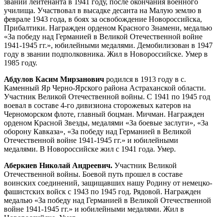
звании лейтенанта в 1941 году, после окончания военного
училища. Участвовал в высадке десанта на Малую землю в
феврале 1943 года, в боях за освобождение Новороссийска,
Прибалтики. Награжден орденом Красного Знамени, медалью
«За победу над Германией в Великой Отечественной войне
1941-1945 гг.», юбилейными медалями. Демобилизован в 1947
году в звании подполковника. Жил в Новороссийске. Умер в
1985 году.
Абдулов Касим Мирзанович
родился в 1913 году в с.
Каменный Яр Черно-Ярского района Астраханской области.
Участник Великой Отечественной войны. С 1941 по 1945 год
воевал в составе 4-го дивизиона сторожевых катеров на
Черноморском флоте, главный боцман. Мичман. Награжден
орденом Красной Звезды, медалями «За боевые заслуги», «За
оборону Кавказа», «За победу над Германией в Великой
Отечественной войне 1941-1945 гг.» и юбилейными
медалями. В Новороссийске жил с 1941 года. Умер.
Аберкиев Николай Андреевич.
Участник Великой
Отечественной войны. Боевой путь прошел в составе
воинских соединений, защищавших нашу Родину от немецко-
фашистских войск с 1943 по 1945 год. Рядовой. Награжден
медалью «За победу над Германией в Великой Отечественной
войне 1941-1945 гг.» и юбилейными медалями. Жил в