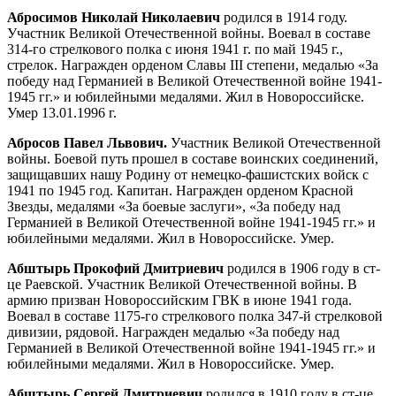
Абросимов Николай Николаевич
родился в 1914 году.
Участник Великой Отечественной войны. Воевал в составе
314-го стрелкового полка с июня 1941 г. по май 1945 г.,
стрелок. Награжден орденом Славы III степени, медалью «За
победу над Германией в Великой Отечественной войне 1941-
1945 гг.» и юбилейными медалями. Жил в Новороссийске.
Умер 13.01.1996 г.
Абросов Павел Львович.
Участник Великой Отечественной
войны. Боевой путь прошел в составе воинских соединений,
защищавших нашу Родину от немецко-фашистских войск с
1941 по 1945 год. Капитан. Награжден орденом Красной
Звезды, медалями «За боевые заслуги», «За победу над
Германией в Великой Отечественной войне 1941-1945 гг.» и
юбилейными медалями. Жил в Новороссийске. Умер.
Абштырь Прокофий Дмитриевич
родился в 1906 году в ст-
це Раевской. Участник Великой Отечественной войны. В
армию призван Новороссийским ГВК в июне 1941 года.
Воевал в составе 1175-го стрелкового полка 347-й стрелковой
дивизии, рядовой. Награжден медалью «За победу над
Германией в Великой Отечественной войне 1941-1945 гг.» и
юбилейными медалями. Жил в Новороссийске. Умер.
Абштырь Сергей Дмитриевич
родился в 1910 году в ст-це