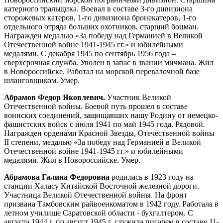
катерного тральщика. Воевал в составе 3-го дивизиона
сторожевых катеров, 1-го дивизиона бронекатеров, 1-го
отдельного отряда больших охотников, старший боцман.
Награжден медалью «За победу над Германией в Великой
Отечественной войне 1941-1945 гг.» и юбилейными
медалями. С декабря 1945 по сентябрь 1956 года –
сверхсрочная служба. Уволен в запас в звании мичмана. Жил
в Новороссийске. Работал на морской перевалочной базе
шланговщиком. Умер.
Абрамов Федор Яковлевич.
Участник Великой
Отечественной войны. Боевой путь прошел в составе
воинских соединений, защищавших нашу Родину от немецко-
фашистских войск с июля 1941 по май 1945 года. Рядовой.
Награжден орденами Красной Звезды, Отечественной войны
II степени, медалью «За победу над Германией в Великой
Отечественной войне 1941-1945 гг.» и юбилейными
медалями. Жил в Новороссийске. Умер.
Абрамова Галина Федоровна
родилась в 1923 году на
станции Халасу Китайской Восточной железной дороги.
Участница Великой Отечественной войны. На фронт
призвана Тамбовским райвоенкоматом в 1942 году. Работала в
летном училище Саратовской области - бухгалтером. С
августа 1944 г. по август 1945 г. служила писарем в составе 11-