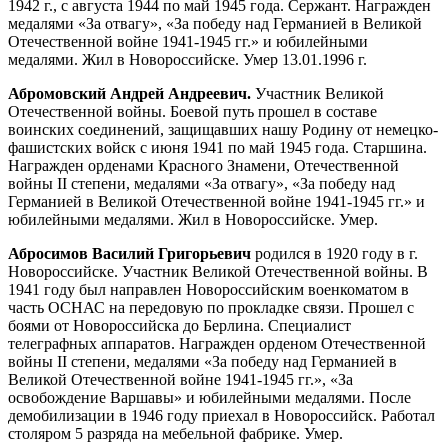
1942 г., с августа 1944 по май 1945 года. Сержант. Награжден
медалями «За отвагу», «За победу над Германией в Великой
Отечественной войне 1941-1945 гг.» и юбилейными
медалями. Жил в Новороссийске. Умер 13.01.1996 г.
Абромовский Андрей Андреевич.
Участник Великой
Отечественной войны. Боевой путь прошел в составе
воинских соединений, защищавших нашу Родину от немецко-
фашистских войск с июня 1941 по май 1945 года. Старшина.
Награжден орденами Красного Знамени, Отечественной
войны II степени, медалями «За отвагу», «За победу над
Германией в Великой Отечественной войне 1941-1945 гг.» и
юбилейными медалями. Жил в Новороссийске. Умер.
Абросимов Василий Григорьевич
родился в 1920 году в г.
Новороссийске. Участник Великой Отечественной войны. В
1941 году был направлен Новороссийским военкоматом в
часть ОСНАС на передовую по прокладке связи. Прошел с
боями от Новороссийска до Берлина. Специалист
телеграфных аппаратов. Награжден орденом Отечественной
войны II степени, медалями «За победу над Германией в
Великой Отечественной войне 1941-1945 гг.», «За
освобождение Варшавы» и юбилейными медалями. После
демобилизации в 1946 году приехал в Новороссийск. Работал
столяром 5 разряда на мебельной фабрике. Умер.