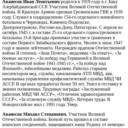
Аванесов Иван Леонтьевич
родился в 1919 году в г. Баку
Азербайджанской ССР. Участник Великой Отечественной
войны. В Красную Армию призван Грозненским ГВК в 1939
году. Служил в подразделении 154-го отдельного конвойного
батальона в Черновцах, Каменец-Подольске,
Днепропетровске, Ростове-на-Дону, Пятигорске. С апреля по
октябрь 1945 г. в составе 25-го отдельного горнострелкового
батальона 33-й бригады принимал участие в сражениях в
составе Первого Забайкальского фронта. Уволен в запас 1947
году в звании лейтенанта. Награжден орденом Отечественной
войны II степени, «Знак Почета», медалями «За отвагу», «За
боевые заслуги», «За победу над Германией в Великой
Отечественной войне 1941-1945 гг.», «За победу над
Японией», юбилейными медалями. Работал старшим
инспектором мед. службы, начальником ЛТП МВД, зам.
начальника управления профилактической службы МВД ЧИ
АССР. В органах проработал более 50 лет. Ушел в отставку в
звании полковника. Трудовые награды: «Заслуженный
работник МВД ЧИ АССР», «Отличник здравоохранения
СССР», «За отличную службу МВД». Ветеран труда. В
Новороссийске жил с 1991 года. Умер.
Аванесов Михаил Степанович.
Участник Великой
Отечественной войны. Боевой путь прошел в составе
воинских соединений, защищавших нашу Родину от немецко-