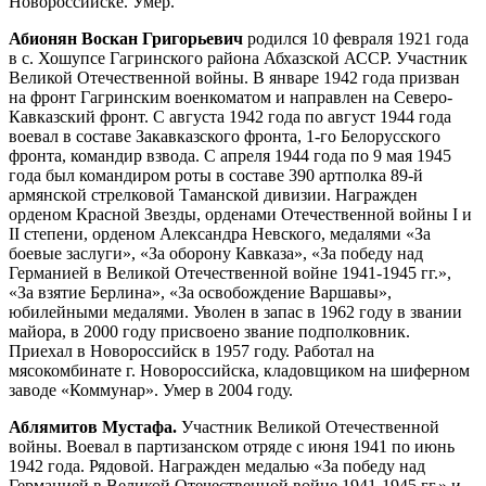
Новороссийске. Умер.
Абионян Воскан Григорьевич
родился 10 февраля 1921 года
в с. Хошупсе Гагринского района Абхазской АССР. Участник
Великой Отечественной войны. В январе 1942 года призван
на фронт Гагринским военкоматом и направлен на Северо-
Кавказский фронт. С августа 1942 года по август 1944 года
воевал в составе Закавказского фронта, 1-го Белорусского
фронта, командир взвода. С апреля 1944 года по 9 мая 1945
года был командиром роты в составе 390 артполка 89-й
армянской стрелковой Таманской дивизии. Награжден
орденом Красной Звезды, орденами Отечественной войны I и
II степени, орденом Александра Невского, медалями «За
боевые заслуги», «За оборону Кавказа», «За победу над
Германией в Великой Отечественной войне 1941-1945 гг.»,
«За взятие Берлина», «За освобождение Варшавы»,
юбилейными медалями. Уволен в запас в 1962 году в звании
майора, в 2000 году присвоено звание подполковник.
Приехал в Новороссийск в 1957 году. Работал на
мясокомбинате г. Новороссийска, кладовщиком на шиферном
заводе «Коммунар». Умер в 2004 году.
Аблямитов Мустафа.
Участник Великой Отечественной
войны. Воевал в партизанском отряде с июня 1941 по июнь
1942 года. Рядовой. Награжден медалью «За победу над
Германией в Великой Отечественной войне 1941-1945 гг.» и