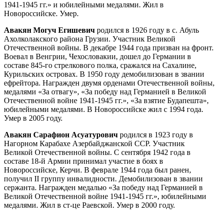
1941-1945 гг.» и юбилейными медалями. Жил в
Новороссийске. Умер.
Авакян Могуч Егишевич
родился в 1926 году в с. Абуль
Ахолколакского района Грузии. Участник Великой
Отечественной войны. В декабре 1944 года призван на фронт.
Воевал в Венгрии, Чехословакии, дошел до Германии в
составе 845-го стрелкового полка, сражался на Сахалине,
Курильских островах. В 1950 году демобилизован в звании
ефрейтора. Награжден двумя орденами Отечественной войны,
медалями «За отвагу», «За победу над Германией в Великой
Отечественной войне 1941-1945 гг.», «За взятие Будапешта»,
юбилейными медалями. В Новороссийске жил с 1994 года.
Умер в 2005 году.
Авакян Сарафион Асуатурович
родился в 1923 году в
Нагорном Карабахе Азербайджанской ССР. Участник
Великой Отечественной войны. С сентября 1942 года в
составе 18-й Армии принимал участие в боях в
Новороссийске, Керчи. В феврале 1944 года был ранен,
получил II группу инвалидности. Демобилизован в звании
сержанта. Награжден медалью «За победу над Германией в
Великой Отечественной войне 1941-1945 гг.», юбилейными
медалями. Жил в ст-це Раевской. Умер в 2000 году.