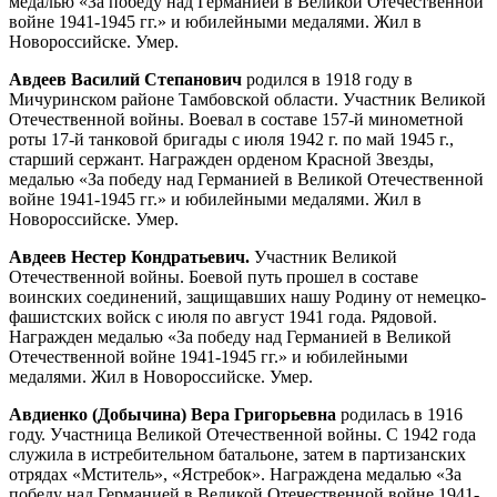
медалью «За победу над Германией в Великой Отечественной
войне 1941-1945 гг.» и юбилейными медалями. Жил в
Новороссийске. Умер.
Авдеев Василий Степанович
родился в 1918 году в
Мичуринском районе Тамбовской области. Участник Великой
Отечественной войны. Воевал в составе 157-й минометной
роты 17-й танковой бригады с июля 1942 г. по май 1945 г.,
старший сержант. Награжден орденом Красной Звезды,
медалью «За победу над Германией в Великой Отечественной
войне 1941-1945 гг.» и юбилейными медалями. Жил в
Новороссийске. Умер.
Авдеев Нестер Кондратьевич.
Участник Великой
Отечественной войны. Боевой путь прошел в составе
воинских соединений, защищавших нашу Родину от немецко-
фашистских войск с июля по август 1941 года. Рядовой.
Награжден медалью «За победу над Германией в Великой
Отечественной войне 1941-1945 гг.» и юбилейными
медалями. Жил в Новороссийске. Умер.
Авдиенко (Добычина) Вера Григорьевна
родилась в 1916
году. Участница Великой Отечественной войны. С 1942 года
служила в истребительном батальоне, затем в партизанских
отрядах «Мститель», «Ястребок». Награждена медалью «За
победу над Германией в Великой Отечественной войне 1941-