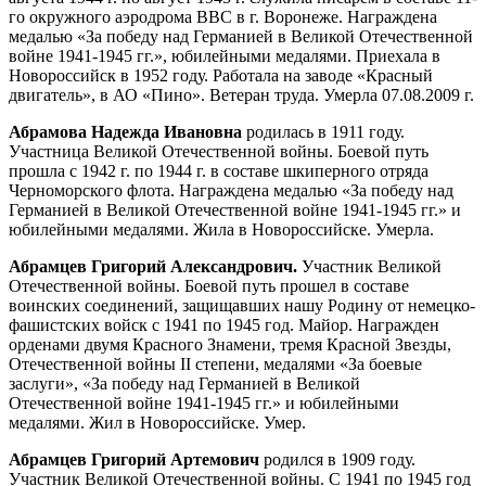
го окружного аэродрома ВВС в г. Воронеже. Награждена
медалью «За победу над Германией в Великой Отечественной
войне 1941-1945 гг.», юбилейными медалями. Приехала в
Новороссийск в 1952 году. Работала на заводе «Красный
двигатель», в АО «Пино». Ветеран труда. Умерла 07.08.2009 г.
Абрамова Надежда Ивановна
родилась в 1911 году.
Участница Великой Отечественной войны. Боевой путь
прошла с 1942 г. по 1944 г. в составе шкиперного отряда
Черноморского флота. Награждена медалью «За победу над
Германией в Великой Отечественной войне 1941-1945 гг.» и
юбилейными медалями. Жила в Новороссийске. Умерла.
Абрамцев Григорий Александрович.
Участник Великой
Отечественной войны. Боевой путь прошел в составе
воинских соединений, защищавших нашу Родину от немецко-
фашистских войск с 1941 по 1945 год. Майор. Награжден
орденами двумя Красного Знамени, тремя Красной Звезды,
Отечественной войны II степени, медалями «За боевые
заслуги», «За победу над Германией в Великой
Отечественной войне 1941-1945 гг.» и юбилейными
медалями. Жил в Новороссийске. Умер.
Абрамцев Григорий Артемович
родился в 1909 году.
Участник Великой Отечественной войны. С 1941 по 1945 год