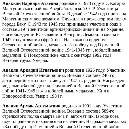
Авакьян Варвара Атаевна
родилась в 1923 году в с. Кагарза
Мартунинского района Азербайджанской ССР. Участница
Великой Отечественной войны. В декабре 1942 года призвана
Мартунинским военкоматом. Служила в прожекторном полку
города Баку. С 1943 по 1945 год принимала участие в боях в
составе 319-й зенитной артиллерийской дивизии на Украине,
в освобождении Югославии и Венгрии. Демобилизована в
1945 году в звании ефрейтора. Награждена орденом
Отечественной войны, медалью «За победу над Германией в
Великой Отечественной войне 1941-1945 гг.», юбилейными
медалями. В Новороссийске жила с сентября 1992 года.
Ветеран труда. Умерла.
Авакян Аркадий Игнатьевич
родился в 1926 году. Участник
Великой Отечественной войны. Воевал в составе 246-го
артиллерийского полка с августа 1941 г., рядовой. Награжден
медалью «За победу над Германией в Великой Отечественной
войне 1941-1945 гг.» и юбилейными медалями. Жил в
Новороссийске. Умер в 1984 г.
Авакян Армак Артемьевич
родился в 1901 году. Участник
Великой Отечественной войны. Воевал в составе 589-го
стрелкового полка с марта 1941 г., автоматчик. В ходе боев
поучил ранение, находился на излечении. Награжден медалью
«За победу над Германией в Великой Отечественной войне