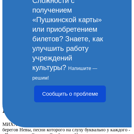
Сложности с
получением
«Пушкинской карты»
или приобретением
билетов? Знаете, как
улучшить работу
учреждений
культуры?
Напишите —
17 сентября в Новороссийске
решим!
состоится единственный
Сообщить о проблеме
акустический концерт
Михаила Башакова
МИХАИЛ БАШАКОВ – уникальный автор-исполнитель с
берегов Невы, песни которого на слуху буквально у каждого -