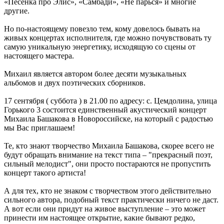
«Песенка про Элис», «Самбади», «Не парься» и многие
другие.
Но по-настоящему повезло тем, кому довелось бывать на
живых концертах исполнителя, где можно почувствовать ту
самую уникальную энергетику, исходящую со сцены от
настоящего мастера.
Михаил является автором более десяти музыкальных
альбомов и двух поэтических сборников.
17 сентября ( суббота ) в 21.00 по адресу: с. Цемдолина, улица
Горького 3 состоится единственный акустический концерт
Михаила Башакова в Новороссийске, на который с радостью
мы Вас приглашаем!
Те, кто знают творчество Михаила Башакова, скорее всего не
будут обращать внимание на текст типа – "прекрасный поэт,
сильный мелодист", они просто постараются не пропустить
концерт такого артиста!
А для тех, кто не знаком с творчеством этого действительно
сильного автора, подобный текст практически ничего не даст.
А вот если они придут на живое выступление – это может
принести им настоящее открытие, какие бывают редко,