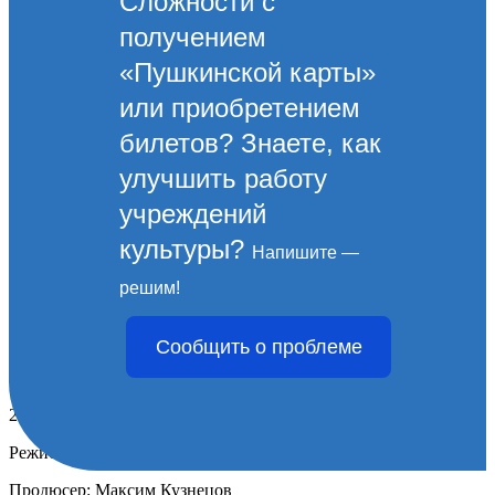
Сложности с
получением
«Пушкинской карты»
или приобретением
билетов? Знаете, как
улучшить работу
учреждений
культуры?
Напишите —
ДОКУМЕНТАЛЬНОЕ КИНО
решим!
"Авдеев. Открытый космос"
Сообщить о проблеме
Авдеев. Открытый космос
2023, 52 мин., 12+
Режиссер: Максим Кузнецов
Продюсер: Максим Кузнецов